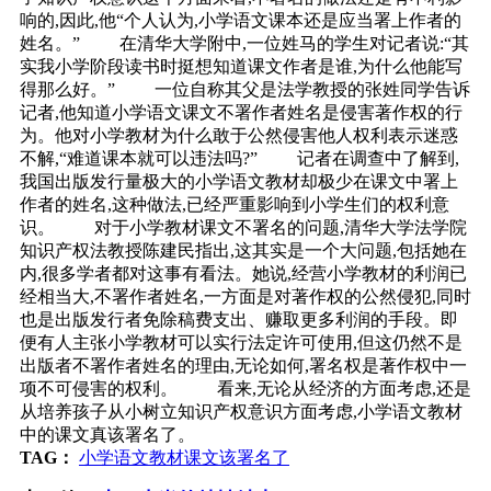
响的,因此,他“个人认为,小学语文课本还是应当署上作者的
姓名。” 在清华大学附中,一位姓马的学生对记者说:“其
实我小学阶段读书时挺想知道课文作者是谁,为什么他能写
得那么好。” 一位自称其父是法学教授的张姓同学告诉
记者,他知道小学语文课文不署作者姓名是侵害著作权的行
为。他对小学教材为什么敢于公然侵害他人权利表示迷惑
不解,“难道课本就可以违法吗?” 记者在调查中了解到,
我国出版发行量极大的小学语文教材却极少在课文中署上
作者的姓名,这种做法,已经严重影响到小学生们的权利意
识。 对于小学教材课文不署名的问题,清华大学法学院
知识产权法教授陈建民指出,这其实是一个大问题,包括她在
内,很多学者都对这事有看法。她说,经营小学教材的利润已
经相当大,不署作者姓名,一方面是对著作权的公然侵犯,同时
也是出版发行者免除稿费支出、赚取更多利润的手段。即
便有人主张小学教材可以实行法定许可使用,但这仍然不是
出版者不署作者姓名的理由,无论如何,署名权是著作权中一
项不可侵害的权利。 看来,无论从经济的方面考虑,还是
从培养孩子从小树立知识产权意识方面考虑,小学语文教材
中的课文真该署名了。
TAG：
小学语文教材课文该署名了