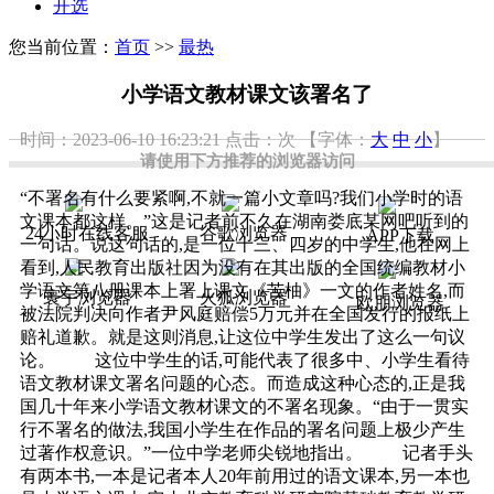
开选
您当前位置：
首页
>>
最热
小学语文教材课文该署名了
时间：2023-06-10 16:23:21
点击：
次
【字体：
大
中
小
】
请使用下方推荐的浏览器访问
“不署名有什么要紧啊,不就一篇小文章吗?我们小学时的语
文课本都这样。”这是记者前不久在湖南娄底某网吧听到的
24小时在线客服
谷歌浏览器
APP下载
一句话。说这句话的,是一位十三、四岁的中学生,他在网上
看到,人民教育出版社因为没有在其出版的全国统编教材小
学语文第八册课本上署上课文《苦柚》一文的作者姓名,而
寰宇浏览器
火狐浏览器
欧朋浏览器
被法院判决向作者尹风庭赔偿5万元并在全国发行的报纸上
赔礼道歉。就是这则消息,让这位中学生发出了这么一句议
论。 这位中学生的话,可能代表了很多中、小学生看待
语文教材课文署名问题的心态。而造成这种心态的,正是我
国几十年来小学语文教材课文的不署名现象。“由于一贯实
行不署名的做法,我国小学生在作品的署名问题上极少产生
过著作权意识。”一位中学老师尖锐地指出。 记者手头
有两本书,一本是记者本人20年前用过的语文课本,另一本也