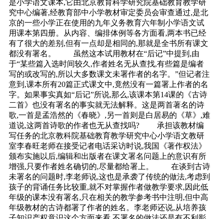
是小学语文课本,它由北京教育科学研究院基础教育教学研
究中心编著,经教育部中小学教材审定委员会审查通过,是北
京的一些小学正在使用的九年义务教育六年制小学语文试
用课本第四册。从内容、编排体例等各方面看,两本书已经
有了很大的差别,但有一点却是相同的,那就是全书所有课文
都没有署名。 虽然这本试用教材在“后记”中提到,由
于“某些篇入选时间较久,作者姓名无从查找,有些篇是编者
写的或改写的,所以大多数课文未署作者的名字。”但记者注
意到,课本所有20篇正式课文中,竟然没有一篇署上作者的名
字。如果事实真如“后记”所说,那么,该课本第14课的《古诗
二首》也没有署名的事实就无法解释。这是两首著名的诗
歌,一首是孟浩然的《春晓》,另一首则是白居易的《草》,难
道说,这两首诗歌的作者也无从查找吗? 承担该教材编
写任务的北京教科院基础教育教学研究中心小学语文教研
室李春旺老师在接受记者电话采访时说,我国《著作权法》
颁布实施以后,编辑和出版者在课文署名问题上的意识有所
增强,只要作者姓名确切的,尽量都给署上。 在谈到古诗
未署名的问题时,李老师说,这也是承袭了传统的做法,考虑到
孩子的背诵任务比较重,就不对掌握作者做教学要求,因此低
年级的课本没有署名,只在相关的教学参考书中注明,但中高
年级教材的古诗都署了作者的姓名。李老师还说,从培养孩
子知识产权意识这个方面来看,不署名的做法还是有不利影