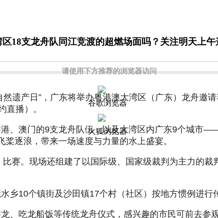
湾区18支龙舟队同江竞渡的超燃场面吗？关注明天上午
请使用下方推荐的浏览器访问
和自然遗产日”，广东将举办粤港澳大湾区（广东）龙舟邀
谷歌浏览器
约直播）。
港、澳门的9支龙舟队伍，以及大湾区内广东9个城市—
火狐浏览器
飞桨逐浪，带来一场速度与力量的水上盛宴。
人）比赛。现场还组建了以国际级、国家级裁判为主力的
水乡10个镇街及沙田镇17个村（社区）按地方惯例进行
龙、吃龙船饭等传统龙舟仪式，感兴趣的市民可前去参观