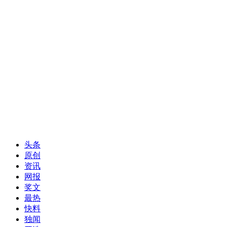
头条
原创
资讯
网报
奖文
最热
快料
独闻