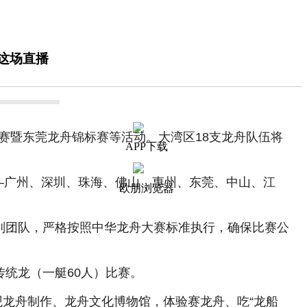
这场直播
请赛暨东莞龙舟锦标赛等活动。大湾区18支龙舟队伍将
APP下载
—广州、深圳、珠海、佛山、惠州、东莞、中山、江
欧朋浏览器
裁判团队，严格按照中华龙舟大赛标准执行，确保比赛公
传统龙（一艇60人）比赛。
龙舟制作、龙舟文化博物馆，体验赛龙舟、吃“龙船