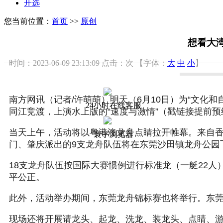
开选
您当前位置：
首页
>>
原创
想看大
时间：2023-06-09 23:13:09
点击：
次
【字体：
大
中
小
】
南方网讯（记者/许萌萌）明天（6月10日）为“文化
24小时在线客服
同江竞渡，上演水上版的“速度与激情”（戳链接提前预
当天上午，活动将以粤港澳龙舟点睛拉开帷幕。来自香
寰宇浏览器
门、肇庆派出的9支龙舟队伍将在东莞沙田镇龙舟公园
18支龙舟队伍按国际大赛惯例进行标准龙（一艇22
平公正。
此外，活动举办期间，东莞龙舟锦标赛也将举行。东莞
现场还将开展请龙头、起龙、洗龙、装龙头、点睛、游