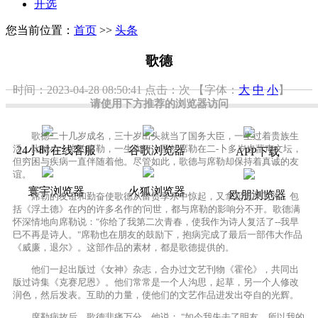
开选
您当前位置：
首页
>>
头条
歌德
时间：2023-04-28 08:50:41
点击：
次
【字体：
大
中
小
】
请使用下方推荐的浏览器访问
歌德二十几岁成名，三十岁出头就当了国务大臣，一生过着贵族生
活。比他小十岁的席勒，一生坎坷。虽然席勒在二-卜多岁也蜚声文坛，
24小时在线客服
谷歌浏览器
APP下载
但穷困与疾病一直伴随着他。尽管如此，歌德与席勒却保持着真诚的友
谊。
寰宇浏览器
火狐浏览器
欧朋浏览器
席勒的友谊和勤奋使歌德从富贵享乐中惊起，又拿起笔来写作，包
括《浮土德》在内的许多名作的'问世，都与席勒的影响分不开。歌德满
怀深情地向席勒说："你给了我第二次青春，使我作为诗人复活了--我早
巳不再是诗人。"席勒也在朋友的鼓励下，抱病完成了最后一部伟大作品
《威廉，退尔》。这部作品的素材，都是歌德提供的。
他们一起出版过《女神》杂志，合办过文艺刊物《霍伦》，共同出
版过诗集《克赛尼恩》。他们常常是一个人沟思，起草，另一个人修改
润色，然后发表。互助的力量，使他们的文艺作品进发出夺自的光辉。
席勒病故后，歌德悲痛万分，他说： "如今我失去了明友，所以我的