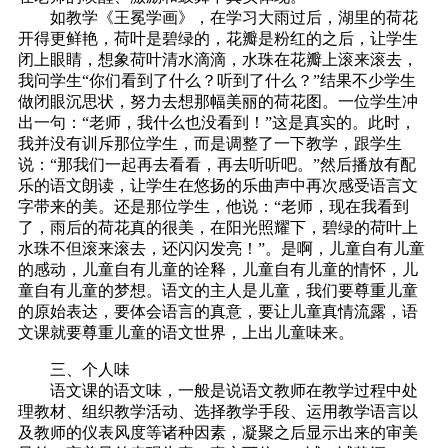
如教学《王冕学画》，在学习大雨过后，湖里的荷花
开得更鲜艳，荷叶是碧绿的，花瓣是粉红的之后，让学生
闭上眼睛，想象荷叶清水滴滴，水珠在花瓣上滚来滚去，
我问学生“你们看到了什么？听到了什么？”结果不少学生
做闭眼沉思状，努力去想那幅美丽的荷花图。一位学生冲
出一句：“老师，我什么也没看到！”这是真实的。此时，
我并没有训斥那位学生，而是调整了一下教学，跟学生
说：“那我们一起再去看看，再去听听吧。”然后播放有配
乐的语文朗读，让学生在悠扬的乐曲声中再次感受语言文
字带来的美。还是那位学生，他说：“老师，现在我看到
了，雨后的荷花真的很美，在阳光照耀下，碧绿的荷叶上
水珠不但滚来滚去，还闪闪发亮！”。是啊，儿童自有儿童
的感动，儿童自有儿童的诠释，儿童自有儿童的情怀，儿
童自有儿童的梦想。语文的主人是儿童，我们要尊重儿童
的原始表达，要体会语言的真意，要让儿童真情流露，语
文课就要尊重儿童的语文世界，上出儿童味来。
三、个人味
语文课的语文味，一般是说语文教师在教学过程中处
理教材、组织教学活动、选择教学手段、运用教学语言以
及教师的仪表风度等诸种因素，凝聚之后显示出来的审美