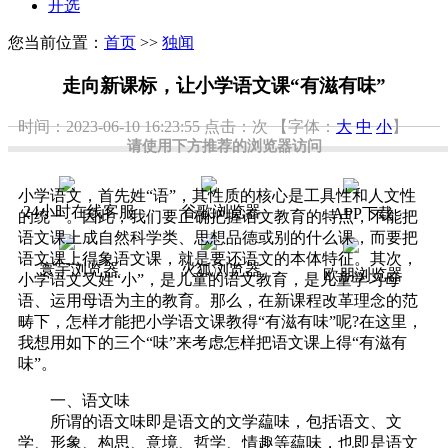
开选
您当前位置：
首页
>>
独闻
走向新课标，让小学语文课“有滋有味”
时间：2023-06-10 16:23:55
点击：
次
【字体：
大
中
小
】
请使用下方推荐的浏览器访问
小学语文，首先姓“语”，其性质的核心是工具性和人文性
24小时在线客服
谷歌浏览器
APP下载
的统一。因此，我们要正确把握语文教育的特点，不能把
语文课上成自然科学类、思想品德或别的什么课，而要把
语文课上得象语文课，就是要还语文的本体特征。其次，
寰宇浏览器
火狐浏览器
欧朋浏览器
小学语文又姓“小”，是儿童的语文教育，是儿童学习母
语、运用母语为主的教育。那么，在新课程改革理念的范
畴下，怎样才能把小学语文课教得“有滋有味”呢?在这里，
我想用如下的三个“味”来考虑怎样把语文课上得“有滋有
味”。
一、语文味
所谓的语文味即是语文的文学藴味，包括语文、文
学、形象、构思、意境、哲学、情趣等藴味，也即是语文