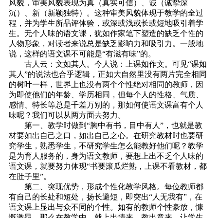
风貌，审美风貌表现为真（真实可信）、诚（诚挚深
沉）、新（新颖独特）。这种审美风貌体现于教学的全过
程，并为学生所品评体验，或深或浅或长或短地吸引着学
生。无个人味的语文课，犹如作家笔下塑造的缺乏个性的
人物形象，对读者来说总是缺乏影响力和吸引力。一般地
说，这样的语文课不可能是“有滋有味”的。
古人云：文如其人。今人说：上课如作文。可见“课如
其人”的说法也合乎逻辑，正如大自然里没有两片完全相同
的树叶一样，世界上也没有两个个性绝对相同的教师，因
为即使他们的年龄、学历相同，但每个人的性格、气质、
感情、特长等总是千差万别的，那如何使语文课富有个人
味呢？我们可以从两方面去努力。
第一、教学时做到“胸中有书，目中有人”，也就是教
材要如出自己之口，如出自己之心。在研究教材时也要研
究学生，熟悉学生，不研究学生怎么能教好他们呢？教学
是为育人服务的，身为语文教师，要想上出不乏个人味的
语文课，就要努力体现“书要滚瓜烂熟，上课不看教材，都
在肚子里”。
第二、突现优势，形成个性化教学风格。每位教师都
有自己的长处和短处，扬长避短，即突出“人无我有”，在
语文课上显出与众不同的个性。如有的教师个性豪放，慷
慨激昂，那么在教学中，就上出情来，教出意来，让学生