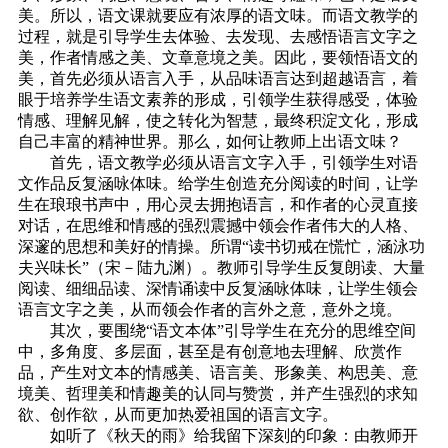
美。所以，语文课就要应有浓厚的语文味。而语文教学的
过程，就是引导学生去体验、去发现、去感悟语言文字之
美，作者情感之美、文章意境之美。因此，要领悟语文的
美，首先必须从语言入手，从品味语言达到超越语言，着
眼于培养学生语文素养的形成，引领学生获得感受，体验
情感、理解见解，使之转化为智慧，最终积淀文化，形成
自己丰富的精神世界。那么，如何让教师上出语文味？
首先，语文教学必须从语言文字入手，引领学生对语
文作品反复涵咏体味。给学生创造充分阅读的时间，让学
生在琅琅书声中，用心灵去拥抱语言，和作者的心灵直接
对话，在思维和情感的强烈震撼中领会作者伟大的人格、
深邃的思想和美好的情操。所谓“读书切戒在慌忙，涵泳功
夫兴味长”（宋－陆九渊）。教师引导学生反复朗读、大量
阅读、细细品读、深情诵读中反复涵咏体味，让学生领会
语言文字之美，从而领会作者的言外之意，意外之境。
其次，要围绕“语文本体”引导学生在充分的思维空间
中，多角度、多层面，甚至是有创意地去理解、欣赏作
品，产生对文本的情感美、语言美、形象美、构思美、意
境美、哲理美和情趣美的认同与赞赏，并产生强烈的求知
欲、创作欲，从而更加热爱祖国的语言文字。
如听了《秋天的雨》给我留下深刻的印象：由教师开