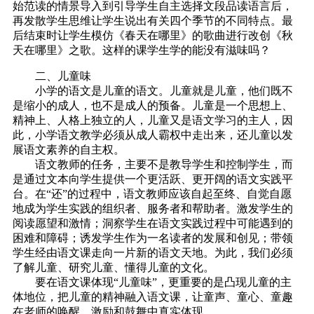
始范读的情景导入到引导学生自主选择文段品读语言后，
再发散学生思维让学生说出有关四个季节的不同特点。最
后结束时让学生模仿《春天在哪里》的歌曲进行改创《秋
天在哪里》之歌。这样的课学生学的能没有滋味吗？
二、儿童味
小学的语文是儿童的语文。儿童就是儿童，他们既不
是缩小的成人，也不是成人的预备。儿童是一个思想上、
精神上、人格上独立的人，儿童又是语文学习的主人，因
此，小学语文教学必须从成人霸权中走出来，还儿童以发
展语文素养的自主权。
语文教师的任务，主要不是教导学生和控制学生，而
是通过文本向学生提供一个更活跃、更开阔的语文实践平
台。在“还”的过程中，语文教师应该自起至终、自觉自愿
地成为学生实践的组织者、服务者和帮助者。激发学生的
阅读愿望和激情；洞察学生在语文实践过程中可能遇到的
困难和障碍；诱发学生作为一名读者的发展和创见；带领
学生经由语文课走向一片新的语文天地。为此，我们必须
了解儿童、研究儿童、懂得儿童的文化。
要在语文课体现“儿童味”，更重要的是凸现儿童的主
体地位，把儿童的精神融入语文课，让童声、童心、童趣
在老师的唤醒、激励和鼓舞中真实体现。